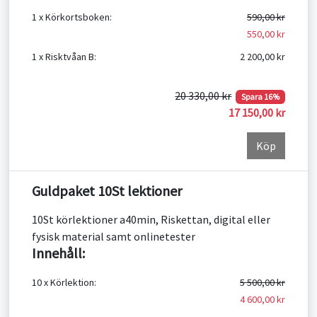
1 x Körkortsboken:
590,00 kr
550,00 kr
1 x Risktvåan B:
2 200,00 kr
20 330,00 kr
Spara 16%
17 150,00 kr
Köp
Guldpaket 10St lektioner
10St körlektioner a40min, Riskettan, digital eller
fysisk material samt onlinetester
Innehåll:
10 x Körlektion:
5 500,00 kr
4 600,00 kr